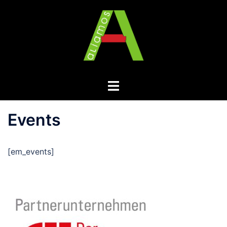
Zum
Inhalt
springen
Menü
umschalten
Events
[em_events]