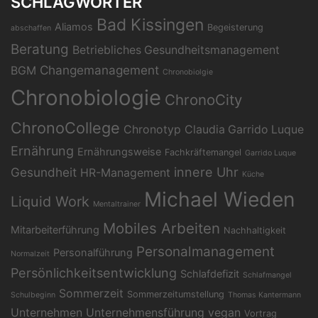
SCHLAGWÖRTER
Bad Kissingen
Aliamos
Begeisterung
abschaffen
Beratung
Betriebliches Gesundheitsmanagement
Changemanagement
BGM
Chronobiolgie
Chronobiologie
ChronoCity
ChronoCollege
Chronotyp
Claudia Garrido Luque
Ernährung
Ernährungsweise
Fachkräftemangel
Garrido Luque
Gesundheit
innere Uhr
HR-Management
Küche
Michael Wieden
Liquid Work
Mentaltrainer
Mobiles Arbeiten
Mitarbeiterführung
Nachhaltigkeit
Personalmanagement
Personalführung
Normalzeit
Persönlichkeitsentwicklung
Schlafdefizit
Schlafmangel
Sommerzeit
Sommerzeitumstellung
Schulbeginn
Thomas Kantermann
Unternehmen
Unternehmensführung
vegan
Vortrag