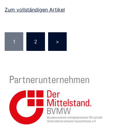
Zum vollständigen Artikel
Seitennummerierung
1
2
>
der
Beiträge