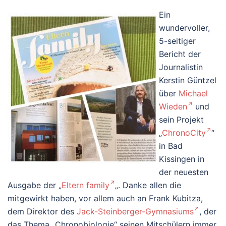
Ein
wundervoller,
5-seitiger
Bericht der
Journalistin
Kerstin Güntzel
über
Michael
Wieden
und
sein Projekt
„
ChronoCity
“
in Bad
Kissingen in
der neuesten
Ausgabe der „
Eltern family
„. Danke allen die
mitgewirkt haben, vor allem auch an Frank Kubitza,
dem Direktor des
Jack-Steinberger-Gymnasiums
, der
das Thema „Chronobiologie“ seinen Mitschülern immer