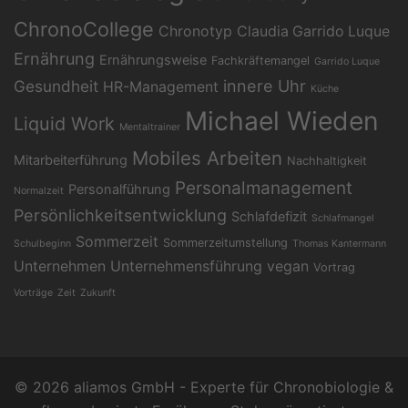
ChronoCollege
Chronotyp
Claudia Garrido Luque
Ernährung
Ernährungsweise
Fachkräftemangel
Garrido Luque
Gesundheit
innere Uhr
HR-Management
Küche
Michael Wieden
Liquid Work
Mentaltrainer
Mobiles Arbeiten
Mitarbeiterführung
Nachhaltigkeit
Personalmanagement
Personalführung
Normalzeit
Persönlichkeitsentwicklung
Schlafdefizit
Schlafmangel
Sommerzeit
Sommerzeitumstellung
Schulbeginn
Thomas Kantermann
Unternehmen
Unternehmensführung
vegan
Vortrag
Vorträge
Zeit
Zukunft
© 2026 aliamos GmbH - Experte für Chronobiologie &