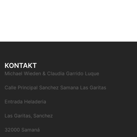
KONTAKT
Michael Wieden & Claudia Garrido Luque
Calle Principal Sanchez Samana Las Garitas
Entrada Heladeria
Las Garitas, Sanchez
32000 Samaná