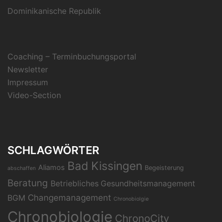
Dominikanische Republik
Coaching – Terminbuchungsportal
Newsletter
Impressum
Video-Section
SCHLAGWÖRTER
Bad Kissingen
Aliamos
Begeisterung
abschaffen
Beratung
Betriebliches Gesundheitsmanagement
Changemanagement
BGM
Chronobiolgie
Chronobiologie
ChronoCity