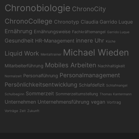
Chronobiologie
ChronoCity
ChronoCollege
Chronotyp
Claudia Garrido Luque
Ernährung
Ernährungsweise
Fachkräftemangel
Garrido Luque
Gesundheit
innere Uhr
HR-Management
Küche
Michael Wieden
Liquid Work
Mentaltrainer
Mobiles Arbeiten
Mitarbeiterführung
Nachhaltigkeit
Personalmanagement
Personalführung
Normalzeit
Persönlichkeitsentwicklung
Schlafdefizit
Schlafmangel
Sommerzeit
Sommerzeitumstellung
Schulbeginn
Thomas Kantermann
Unternehmen
Unternehmensführung
vegan
Vortrag
Vorträge
Zeit
Zukunft