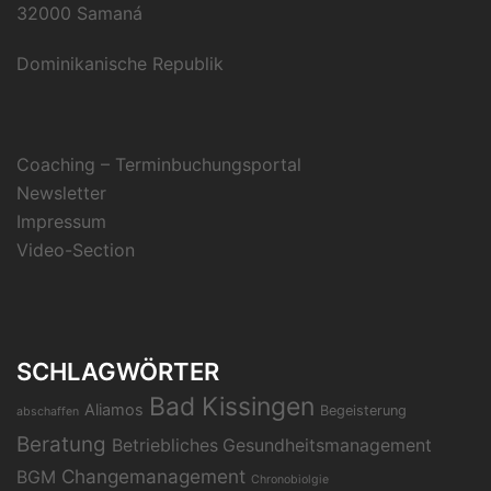
32000 Samaná
Dominikanische Republik
Coaching – Terminbuchungsportal
Newsletter
Impressum
Video-Section
SCHLAGWÖRTER
Bad Kissingen
Aliamos
Begeisterung
abschaffen
Beratung
Betriebliches Gesundheitsmanagement
Changemanagement
BGM
Chronobiolgie