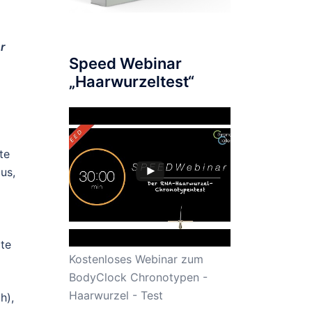
r
Speed Webinar
„Haarwurzeltest“
te
us,
lte
Kostenloses Webinar zum
BodyClock Chronotypen -
Haarwurzel - Test
h),