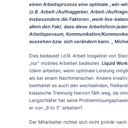
einen Arbeitsprozess eine optimale „win-win“
(z.B. Arbeit-/Auftraggeber, Arbeit-/Auftrag
insbesondere die Faktoren „work-live-balanc
allem den Fakt, dass diese Arbeitsform jeden 
Arbeitspensum, Kommunikation/Kommunikation
aussehen bzw. sich verändern kann. „
Miche
Dies bedeutet i.d.R. Arbeit losgelöst von Ste
„nur“ mobiles Arbeiten bedeuten.
Liquid Work
(dann arbeiten, wenn optimale Leistung mögli
als bei einem Nachtmenschen. Andere kreative
beinhaltet es auch den wechselnden, fließend
klassische Trennung hiervon fällt weg, da ohne
Langschläfer hat seine Problemlösungsphasen 
er von „9 to 5“ arbeiten?
Der Mitarbeiter richtet sich nicht primär nac