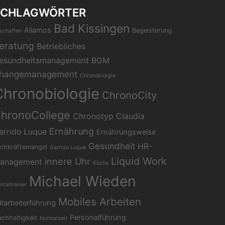
SCHLAGWÖRTER
Bad Kissingen
Aliamos
Begeisterung
schaffen
eratung
Betriebliches
esundheitsmanagement
BGM
hangemanagement
Chronobiolgie
Chronobiologie
ChronoCity
hronoCollege
Chronotyp
Claudia
Ernährung
arrido Luque
Ernährungsweise
Gesundheit
HR-
chkräftemangel
Garrido Luque
Liquid Work
innere Uhr
anagement
Küche
Michael Wieden
ntaltrainer
Mobiles Arbeiten
tarbeiterführung
Personalführung
chhaltigkeit
Normalzeit