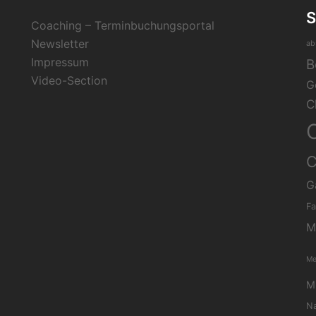
Coaching – Terminbuchungsportal
Newsletter
ab
Impressum
B
Video-Section
G
C
C
G
Fa
M
Me
Mi
Na