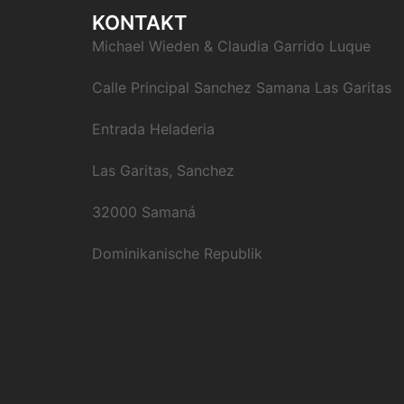
KONTAKT
Michael Wieden & Claudia Garrido Luque
Calle Principal Sanchez Samana Las Garitas
Entrada Heladeria
Las Garitas, Sanchez
32000 Samaná
Dominikanische Republik