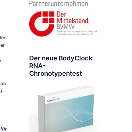
ler
ier
Der neue BodyClock
e
RNA-
Chronotypentest
 ob
es
für