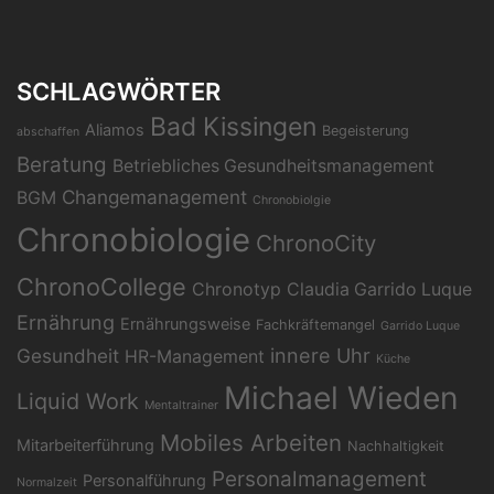
SCHLAGWÖRTER
Bad Kissingen
Aliamos
Begeisterung
abschaffen
Beratung
Betriebliches Gesundheitsmanagement
Changemanagement
BGM
Chronobiolgie
Chronobiologie
ChronoCity
ChronoCollege
Chronotyp
Claudia Garrido Luque
Ernährung
Ernährungsweise
Fachkräftemangel
Garrido Luque
Gesundheit
innere Uhr
HR-Management
Küche
Michael Wieden
Liquid Work
Mentaltrainer
Mobiles Arbeiten
Mitarbeiterführung
Nachhaltigkeit
Personalmanagement
Personalführung
Normalzeit