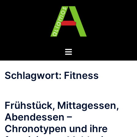
Zum
Inhalt
springen
Menü
umschalten
Schlagwort:
Fitness
Frühstück, Mittagessen,
Abendessen –
Chronotypen und ihre