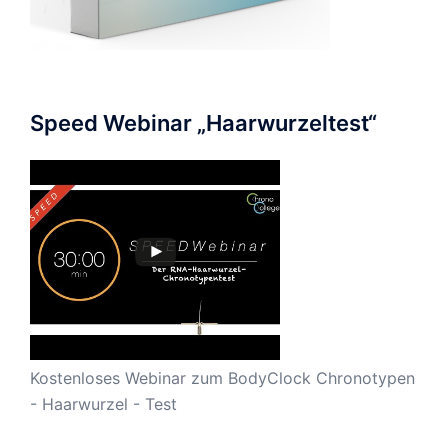
Speed Webinar „Haarwurzeltest“
Kostenloses Webinar zum BodyClock Chronotypen
- Haarwurzel - Test