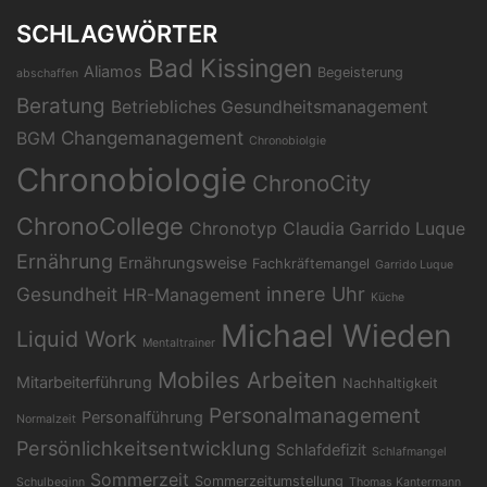
SCHLAGWÖRTER
Bad Kissingen
Aliamos
Begeisterung
abschaffen
Beratung
Betriebliches Gesundheitsmanagement
Changemanagement
BGM
Chronobiolgie
Chronobiologie
ChronoCity
ChronoCollege
Chronotyp
Claudia Garrido Luque
Ernährung
Ernährungsweise
Fachkräftemangel
Garrido Luque
Gesundheit
innere Uhr
HR-Management
Küche
Michael Wieden
Liquid Work
Mentaltrainer
Mobiles Arbeiten
Mitarbeiterführung
Nachhaltigkeit
Personalmanagement
Personalführung
Normalzeit
Persönlichkeitsentwicklung
Schlafdefizit
Schlafmangel
Sommerzeit
Sommerzeitumstellung
Schulbeginn
Thomas Kantermann