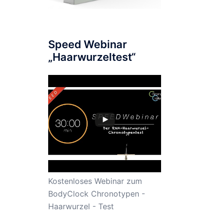
Speed Webinar
„Haarwurzeltest“
Kostenloses Webinar zum
BodyClock Chronotypen -
Haarwurzel - Test