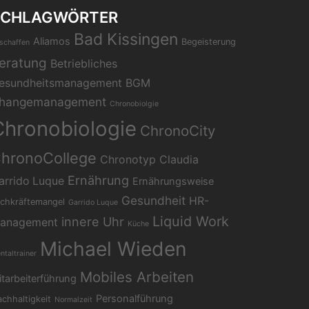
SCHLAGWÖRTER
Bad Kissingen
Aliamos
Begeisterung
schaffen
eratung
Betriebliches
esundheitsmanagement
BGM
hangemanagement
Chronobiolgie
Chronobiologie
ChronoCity
hronoCollege
Chronotyp
Claudia
Ernährung
arrido Luque
Ernährungsweise
Gesundheit
HR-
chkräftemangel
Garrido Luque
Liquid Work
innere Uhr
anagement
Küche
Michael Wieden
ntaltrainer
Mobiles Arbeiten
tarbeiterführung
Personalführung
chhaltigkeit
Normalzeit