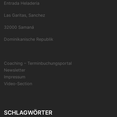
Entrada Heladeria
Las Garitas, Sanchez
32000 Samaná
Dominikanische Republik
Coaching – Terminbuchungsportal
Newsletter
Impressum
Video-Section
SCHLAGWÖRTER