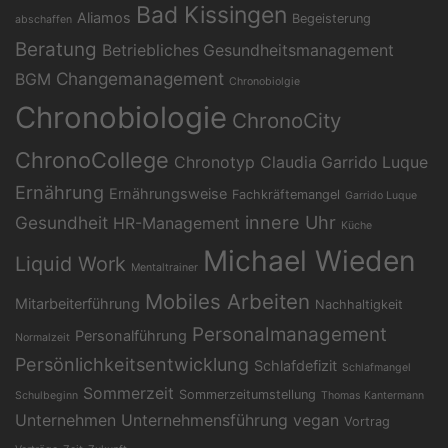
Bad Kissingen
Aliamos
Begeisterung
abschaffen
Beratung
Betriebliches Gesundheitsmanagement
Changemanagement
BGM
Chronobiolgie
Chronobiologie
ChronoCity
ChronoCollege
Chronotyp
Claudia Garrido Luque
Ernährung
Ernährungsweise
Fachkräftemangel
Garrido Luque
Gesundheit
innere Uhr
HR-Management
Küche
Michael Wieden
Liquid Work
Mentaltrainer
Mobiles Arbeiten
Mitarbeiterführung
Nachhaltigkeit
Personalmanagement
Personalführung
Normalzeit
Persönlichkeitsentwicklung
Schlafdefizit
Schlafmangel
Sommerzeit
Sommerzeitumstellung
Schulbeginn
Thomas Kantermann
Unternehmen
Unternehmensführung
vegan
Vortrag