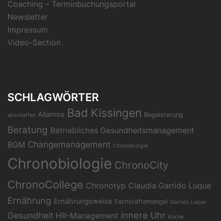
Coaching – Terminbuchungsportal
Newsletter
Impressum
Video-Section
SCHLAGWÖRTER
Bad Kissingen
Aliamos
Begeisterung
abschaffen
Beratung
Betriebliches Gesundheitsmanagement
Changemanagement
BGM
Chronobiolgie
Chronobiologie
ChronoCity
ChronoCollege
Chronotyp
Claudia Garrido Luque
Ernährung
Ernährungsweise
Fachkräftemangel
Garrido Luque
Gesundheit
innere Uhr
HR-Management
Küche