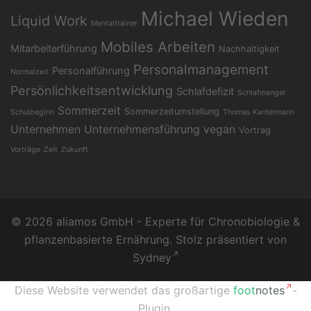
Michael Wieden
Liquid Work
Mentaltrainer
Mobiles Arbeiten
Mitarbeiterführung
Nachhaltigkeit
Personalmanagement
Personalführung
Normalzeit
Persönlichkeitsentwicklung
Schlafdefizit
Schlafmangel
Sommerzeit
Sommerzeitumstellung
Schulbeginn
Thomas Kantermann
Unternehmen
Unternehmensführung
vegan
Vortrag
Vorträge
Zeit
Zukunft
© 2026 aliamos GmbH - Experte für Chronobiologie &
pflanzenbasierte Ernährung. Stolz präsentiert von
Sydney
Diese Website verwendet das großartige
foot
notes
-
Plugin.