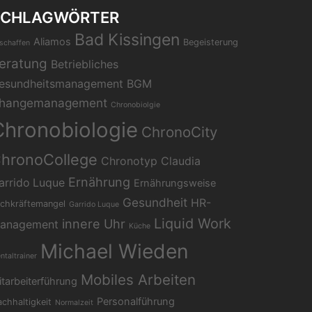
SCHLAGWÖRTER
Bad Kissingen
Aliamos
Begeisterung
schaffen
eratung
Betriebliches
esundheitsmanagement
BGM
hangemanagement
Chronobiolgie
Chronobiologie
ChronoCity
hronoCollege
Chronotyp
Claudia
Ernährung
arrido Luque
Ernährungsweise
Gesundheit
HR-
chkräftemangel
Garrido Luque
Liquid Work
innere Uhr
anagement
Küche
Michael Wieden
ntaltrainer
Mobiles Arbeiten
tarbeiterführung
Personalführung
chhaltigkeit
Normalzeit