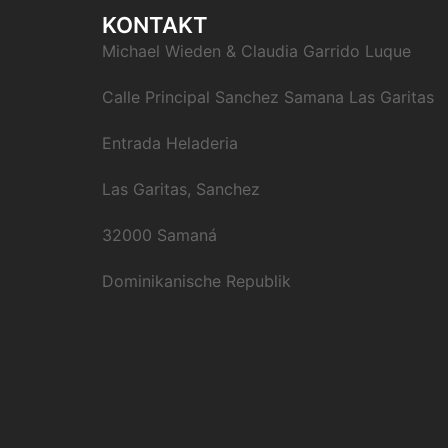
KONTAKT
Michael Wieden & Claudia Garrido Luque
Calle Principal Sanchez Samana Las Garitas
Entrada Heladeria
Las Garitas, Sanchez
32000 Samaná
Dominikanische Republik