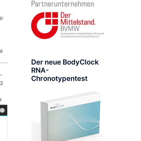
ir
nt
Der neue BodyClock
RNA-
-
Chronotypentest
02
r