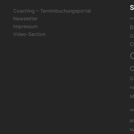
Coaching – Terminbuchungsportal
Newsletter
ab
Impressum
B
Video-Section
G
C
C
G
Fa
M
Me
Mi
Na