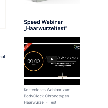
Speed Webinar
„Haarwurzeltest“
auf
Kostenloses Webinar zum
BodyClock Chronotypen -
Haarwurzel - Test