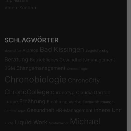
Video-Section
SCHLAGWÖRTER
Bad Kissingen
Aliamos
Begeisterung
abschaffen
Beratung
Betriebliches Gesundheitsmanagement
Changemanagement
BGM
Chronobiolgie
Chronobiologie
ChronoCity
ChronoCollege
Chronotyp
Claudia Garrido
Ernährung
Luque
Ernährungsweise
Fachkräftemangel
Gesundheit
innere Uhr
HR-Management
Garrido Luque
Michael
Liquid Work
Küche
Mentaltrainer