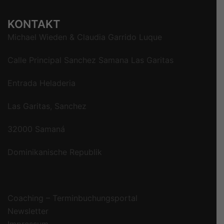
KONTAKT
Michael Wieden & Claudia Garrido Luque
Calle Principal Sanchez Samana Las Garitas
Entrada Heladeria
Las Garitas, Sanchez
32000 Samaná
Dominikanische Republik
Coaching – Terminbuchungsportal
Newsletter
Impressum