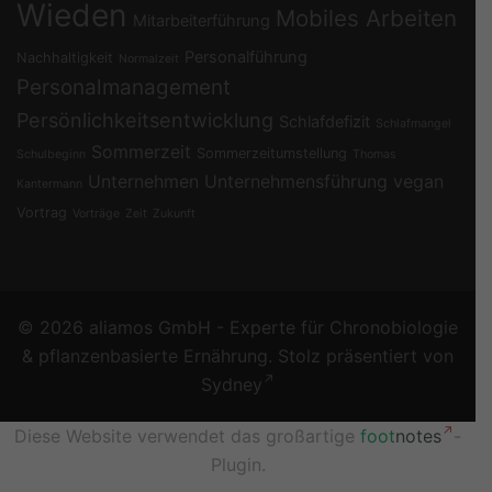
Wieden
Mobiles Arbeiten
Mitarbeiterführung
Personalführung
Nachhaltigkeit
Normalzeit
Personalmanagement
Persönlichkeitsentwicklung
Schlafdefizit
Schlafmangel
Sommerzeit
Sommerzeitumstellung
Schulbeginn
Thomas
Unternehmen
Unternehmensführung
vegan
Kantermann
Vortrag
Vorträge
Zeit
Zukunft
© 2026 aliamos GmbH - Experte für Chronobiologie
& pflanzenbasierte Ernährung. Stolz präsentiert von
Sydney
Diese Website verwendet das großartige
foot
notes
-
Plugin.