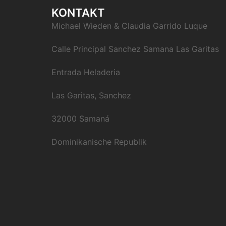
KONTAKT
Michael Wieden & Claudia Garrido Luque
Calle Principal Sanchez Samana Las Garitas
Entrada Heladeria
Las Garitas, Sanchez
32000 Samaná
Dominikanische Republik