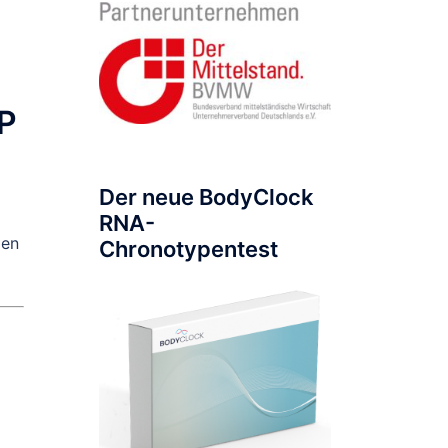
EP
Der neue BodyClock
RNA-
len
Chronotypentest