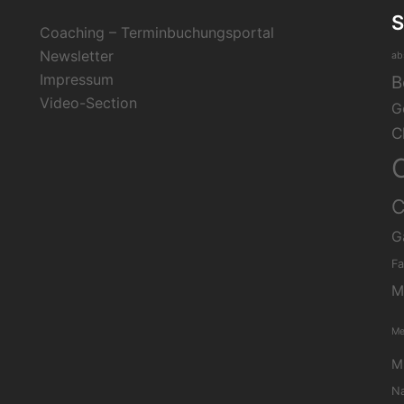
Coaching – Terminbuchungsportal
Newsletter
ab
Impressum
B
Video-Section
G
C
C
G
Fa
M
Me
Mi
Na