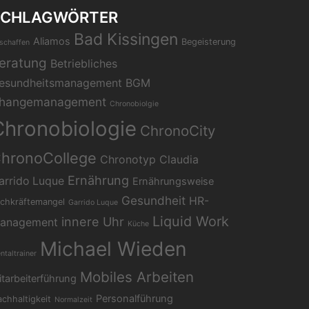
SCHLAGWÖRTER
Bad Kissingen
Aliamos
Begeisterung
schaffen
eratung
Betriebliches
esundheitsmanagement
BGM
hangemanagement
Chronobiolgie
Chronobiologie
ChronoCity
hronoCollege
Chronotyp
Claudia
Ernährung
arrido Luque
Ernährungsweise
Gesundheit
HR-
chkräftemangel
Garrido Luque
Liquid Work
innere Uhr
anagement
Küche
Michael Wieden
ntaltrainer
Mobiles Arbeiten
tarbeiterführung
Personalführung
chhaltigkeit
Normalzeit