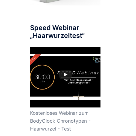
Speed Webinar
„Haarwurzeltest“
Kostenloses Webinar zum
BodyClock Chronotypen -
Haarwurzel - Test