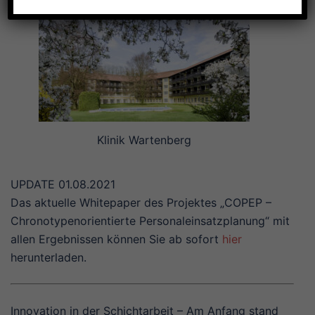
Klinik Wartenberg
UPDATE 01.08.2021
Das aktuelle Whitepaper des Projektes „COPEP –
Chronotypenorientierte Personaleinsatzplanung“ mit
allen Ergebnissen können Sie ab sofort
hier
herunterladen.
Innovation in der Schichtarbeit – Am Anfang stand