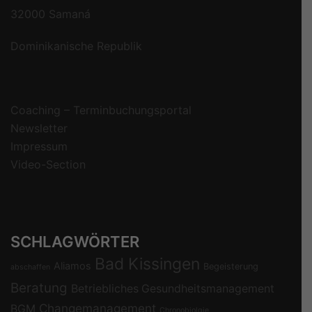
32000 Samaná
Dominikanische Republik
Coaching – Terminbuchungsportal
Newsletter
Impressum
Video-Section
SCHLAGWÖRTER
Bad Kissingen
Aliamos
Begeisterung
abschaffen
Beratung
Betriebliches Gesundheitsmanagement
Changemanagement
BGM
Chronobiolgie