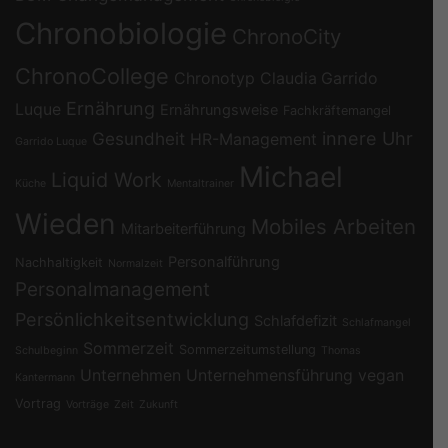
Chronobiologie
ChronoCity
ChronoCollege
Chronotyp
Claudia Garrido
Ernährung
Luque
Ernährungsweise
Fachkräftemangel
Gesundheit
innere Uhr
HR-Management
Garrido Luque
Michael
Liquid Work
Küche
Mentaltrainer
Wieden
Mobiles Arbeiten
Mitarbeiterführung
Personalführung
Nachhaltigkeit
Normalzeit
Personalmanagement
Persönlichkeitsentwicklung
Schlafdefizit
Schlafmangel
Sommerzeit
Sommerzeitumstellung
Schulbeginn
Thomas
Unternehmen
Unternehmensführung
vegan
Kantermann
Vortrag
Vorträge
Zeit
Zukunft