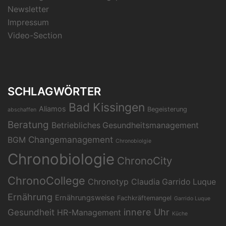
Newsletter
Impressum
Video-Section
SCHLAGWÖRTER
Bad Kissingen
Aliamos
Begeisterung
abschaffen
Beratung
Betriebliches Gesundheitsmanagement
Changemanagement
BGM
Chronobiolgie
Chronobiologie
ChronoCity
ChronoCollege
Chronotyp
Claudia Garrido Luque
Ernährung
Ernährungsweise
Fachkräftemangel
Garrido Luque
Gesundheit
innere Uhr
HR-Management
Küche