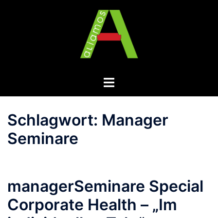
Zum
Inhalt
springen
Menü
umschalten
Schlagwort:
Manager
Seminare
managerSeminare Special
Corporate Health – „Im