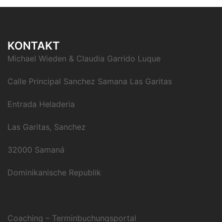
KONTAKT
Michael Wieden & Claudia Garrido Luque
Calle Principal Sanchez Samana Las Garitas
Entrada Heladeria
Las Garitas, Sanchez
32000 Samaná
Dominikanische Republik
Coaching – Terminbuchungsportal