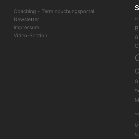
Coaching – Terminbuchungsportal
Newsletter
ab
Impressum
B
Video-Section
G
C
C
G
Fa
M
Me
Mi
Na