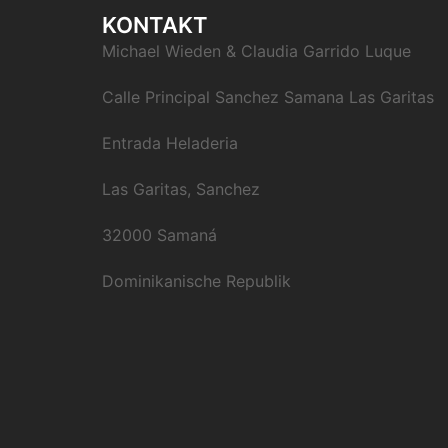
KONTAKT
Michael Wieden & Claudia Garrido Luque
Calle Principal Sanchez Samana Las Garitas
Entrada Heladeria
Las Garitas, Sanchez
32000 Samaná
Dominikanische Republik