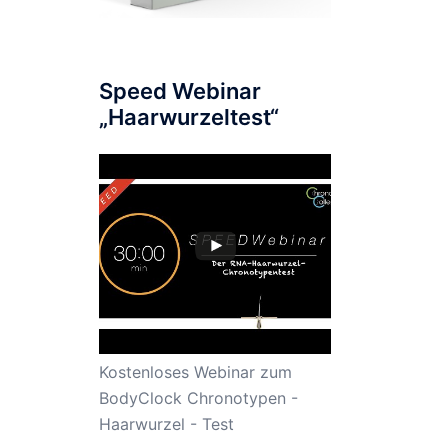
Speed Webinar
„Haarwurzeltest“
Kostenloses Webinar zum
BodyClock Chronotypen -
Haarwurzel - Test