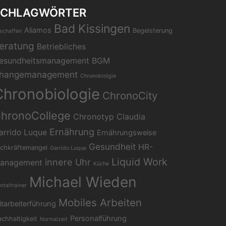
SCHLAGWÖRTER
Bad Kissingen
Aliamos
Begeisterung
schaffen
eratung
Betriebliches
esundheitsmanagement
BGM
hangemanagement
Chronobiolgie
Chronobiologie
ChronoCity
hronoCollege
Chronotyp
Claudia
Ernährung
arrido Luque
Ernährungsweise
Gesundheit
HR-
chkräftemangel
Garrido Luque
Liquid Work
innere Uhr
anagement
Küche
Michael Wieden
ntaltrainer
Mobiles Arbeiten
tarbeiterführung
Personalführung
chhaltigkeit
Normalzeit