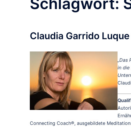
Schlagwort:
Claudia Garrido Luque
„Das 
in di
Untern
Claud
Qualif
Autori
Ernähr
Connecting Coach®, ausgebildete Meditationsl