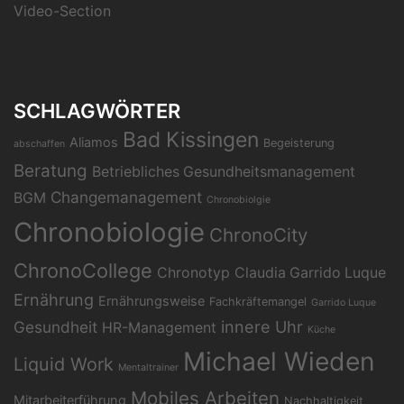
Video-Section
SCHLAGWÖRTER
Bad Kissingen
Aliamos
Begeisterung
abschaffen
Beratung
Betriebliches Gesundheitsmanagement
Changemanagement
BGM
Chronobiolgie
Chronobiologie
ChronoCity
ChronoCollege
Chronotyp
Claudia Garrido Luque
Ernährung
Ernährungsweise
Fachkräftemangel
Garrido Luque
Gesundheit
innere Uhr
HR-Management
Küche
Michael Wieden
Liquid Work
Mentaltrainer
Mobiles Arbeiten
Mitarbeiterführung
Nachhaltigkeit